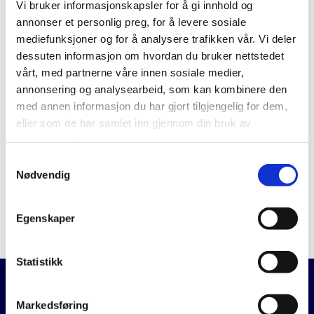
Vi bruker informasjonskapsler for å gi innhold og
Klokkeoscillatorer
annonser et personlig preg, for å levere sosiale
mediefunksjoner og for å analysere trafikken vår. Vi deler
TCXO'er
dessuten informasjon om hvordan du bruker nettstedet
VC-TCXO'er
vårt, med partnerne våre innen sosiale medier,
annonsering og analysearbeid, som kan kombinere den
VCXO'er
med annen informasjon du har gjort tilgjengelig for dem,
eller som de har samlet inn gjennom din bruk av
OCXO'er
tjenestene deres.
Krystallfiltre
Samtykkevalg
Nødvendig
Gå til Mercurys hjemmeside
Egenskaper
Statistikk
Markedsføring