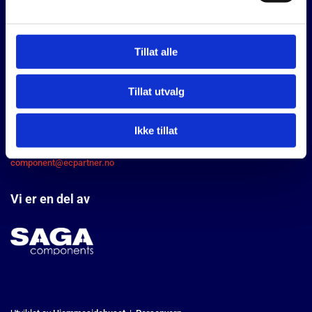
Tillat alle
EC Partner AS
Bjørnerudveien 24, 1266 Oslo
Tillat utvalg
Ta kontakt med oss
Ikke tillat
+47 22 76 66 00
component@ecpartner.no
Vi er en del av