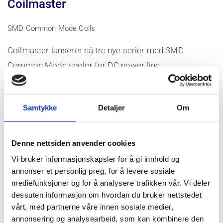
Coilmaster
SMD Common Mode Coils
Coilmaster lanserer nå tre nye serier med SMD
Common Mode spoler for DC power line.
SMM1211 serien
: 12.5x11.3x6.4mm
(Ekvivalent til TDK sin ACM1211 serie)
Samtykke
Detaljer
Om
Impedans: fra 80Ω til 2.7kΩ
Denne nettsiden anvender cookies
Nominell strøm: fra 2 til 10A
Vi bruker informasjonskapsler for å gi innhold og
DCR: fra 2 til 26mΩ
annonser et personlig preg, for å levere sosiale
mediefunksjoner og for å analysere trafikken vår. Vi deler
Bruksområde fra -40 til +125°C
dessuten informasjon om hvordan du bruker nettstedet
vårt, med partnerne våre innen sosiale medier,
SMM9070 serien
: 9.5x7.5x4.8mm
annonsering og analysearbeid, som kan kombinere den